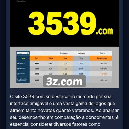
O site 3539.com se destaca no mercado por sua
interface amigável e uma vasta gama de jogos que
atraem tanto novatos quanto veteranos. Ao analisar
seu desempenho em comparação a concorrentes, é
essencial considerar diversos fatores como