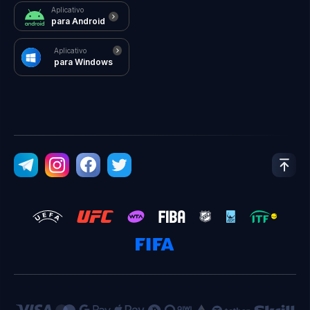
Aplicativo
para Android
Aplicativo
para Windows