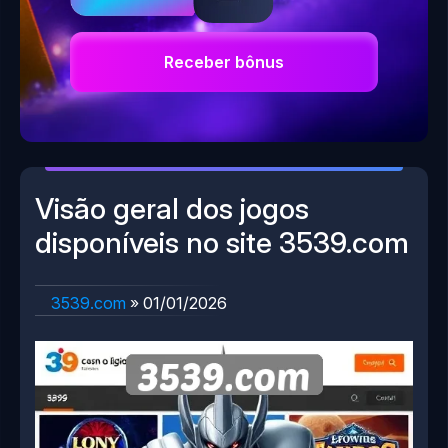
Receber bônus
Visão geral dos jogos
disponíveis no site 3539.com
3539.com
»
01/01/2026