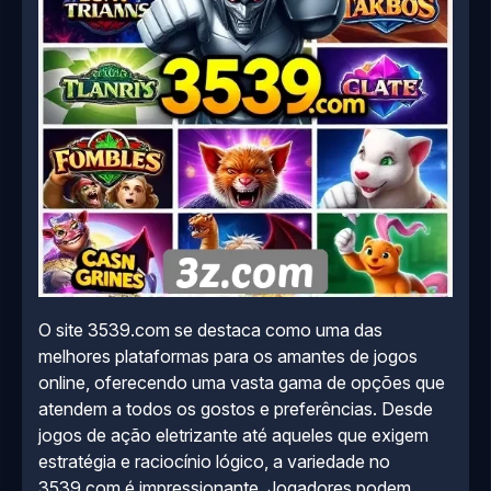
O site 3539.com se destaca como uma das
melhores plataformas para os amantes de jogos
online, oferecendo uma vasta gama de opções que
atendem a todos os gostos e preferências. Desde
jogos de ação eletrizante até aqueles que exigem
estratégia e raciocínio lógico, a variedade no
3539.com é impressionante. Jogadores podem