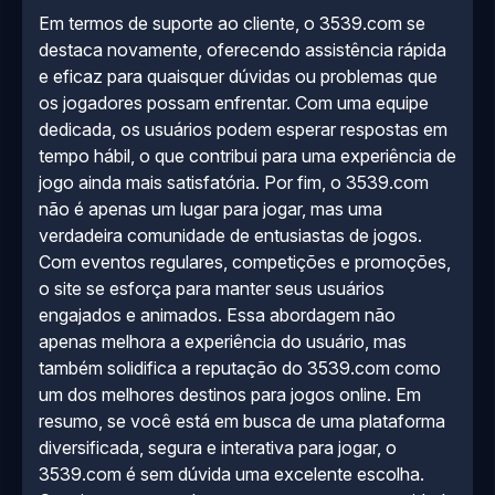
Em termos de suporte ao cliente, o 3539.com se
destaca novamente, oferecendo assistência rápida
e eficaz para quaisquer dúvidas ou problemas que
os jogadores possam enfrentar. Com uma equipe
dedicada, os usuários podem esperar respostas em
tempo hábil, o que contribui para uma experiência de
jogo ainda mais satisfatória. Por fim, o 3539.com
não é apenas um lugar para jogar, mas uma
verdadeira comunidade de entusiastas de jogos.
Com eventos regulares, competições e promoções,
o site se esforça para manter seus usuários
engajados e animados. Essa abordagem não
apenas melhora a experiência do usuário, mas
também solidifica a reputação do 3539.com como
um dos melhores destinos para jogos online. Em
resumo, se você está em busca de uma plataforma
diversificada, segura e interativa para jogar, o
3539.com é sem dúvida uma excelente escolha.