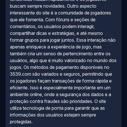
buscam sempre novidades. Outro aspecto
interessante do site é a comunidade de jogadores
que ele fomenta. Com fóruns e seções de
comentários, os usuários podem interagir,
compartilhar dicas e estratégias, e até mesmo
formar grupos para jogar juntos. Essa interação não
apenas enriquece a experiência de jogo, mas
também cria um senso de pertencimento entre os
usuários, algo que é muito valorizado no mundo dos
jogos. Os métodos de pagamento disponíveis no
3539.com são variados e seguros, permitindo que
os jogadores façam transações de forma rápida e
eficiente. Isso é especialmente importante em um
ambiente online, onde a segurança dos dados e a
proteção contra fraudes são prioridades. O site
utiliza tecnologia de ponta para garantir que as
informações dos usuários estejam sempre
protegidas.