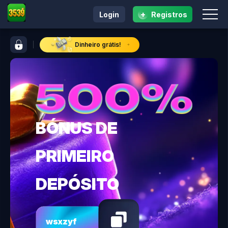
+
Login
Registros
navegação 3539.com
barra de controles 3539.com
Dinheiro grátis!
BÓNUS DE
PRIMEIRO
DEPÓSITO
wsxzyf