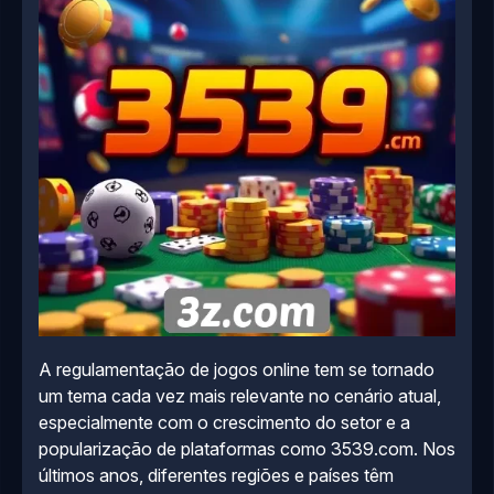
A regulamentação de jogos online tem se tornado
um tema cada vez mais relevante no cenário atual,
especialmente com o crescimento do setor e a
popularização de plataformas como 3539.com. Nos
últimos anos, diferentes regiões e países têm