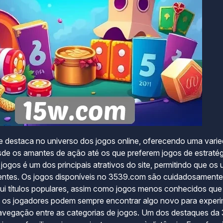
 destaca no universo dos jogos online, oferecendo uma varie
de os amantes de ação até os que preferem jogos de estratégi
 jogos é um dos principais atrativos do site, permitindo que os
entes. Os jogos disponíveis no 3539.com são cuidadosamente s
lui títulos populares, assim como jogos menos conhecidos qu
os jogadores podem sempre encontrar algo novo para experimen
navegação entre as categorias de jogos. Um dos destaques da 