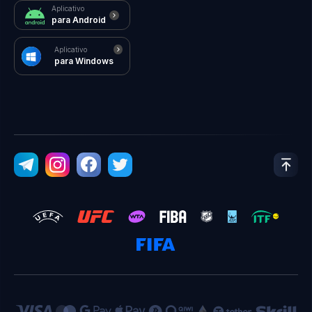
Aplicativo
para Android
Aplicativo
para Windows