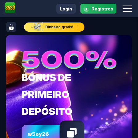
+
Login
Registros
navegação 3539.com
barra de controles 3539.com
Dinheiro grátis!
BÓNUS DE
PRIMEIRO
DEPÓSITO
w5oy26